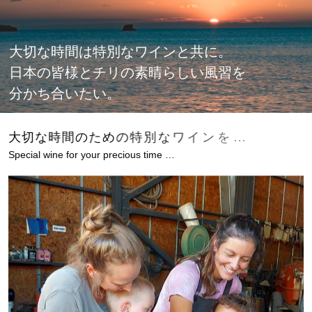
大切な時間は特別なワインと共に。
日本の皆様とチリの素晴らしい風習を
分かち合いたい。
大
切
な
時
間
の
た
め
の
特
別
な
ワ
イ
ン
を
…
Special wine for your precious time …